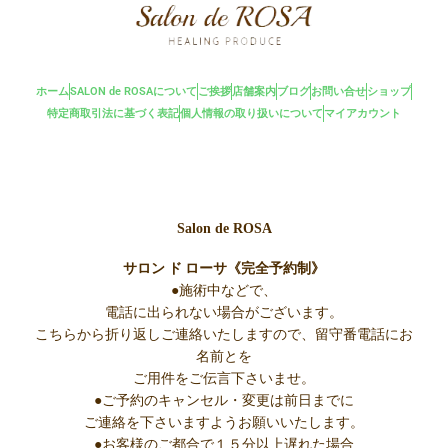
内
容
を
ス
ホーム
SALON de ROSAについて
ご挨拶
店舗案内
ブログ
お問い合せ
ショップ
キ
特定商取引法に基づく表記
個人情報の取り扱いについて
マイアカウント
ッ
プ
Salon de ROSA
サロン ド ローサ《完全予約制》
●施術中などで、
電話に出られない場合がございます。
こちらから折り返しご連絡いたしますので、留守番電話にお
名前とを
ご用件をご伝言下さいませ。
●ご予約のキャンセル・変更は前日までに
ご連絡を下さいますようお願いいたします。
●お客様のご都合で１５分以上遅れた場合