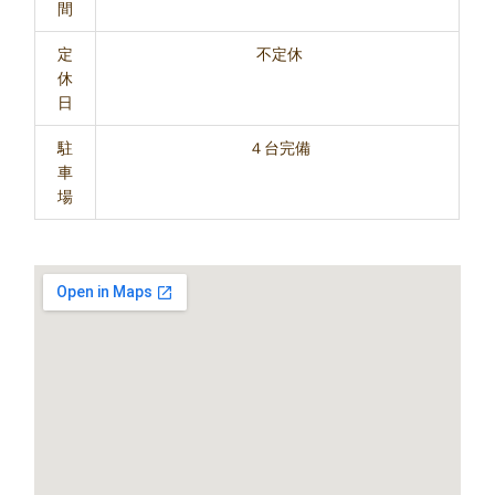
間
定
不定休
休
日
駐
４台完備
車
場