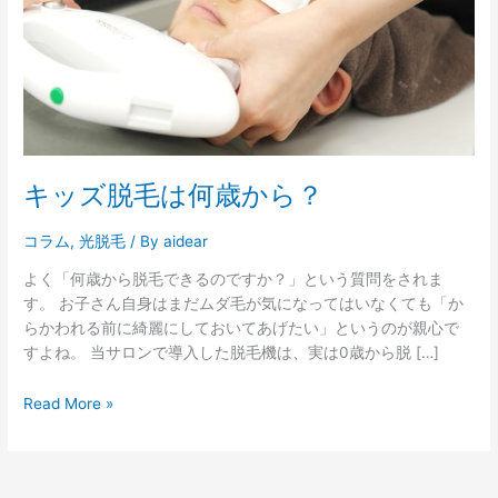
何
歳
か
ら？
キッズ脱毛は何歳から？
コラム
,
光脱毛
/ By
aidear
よく「何歳から脱毛できるのですか？」という質問をされま
す。 お子さん自身はまだムダ毛が気になってはいなくても「か
らかわれる前に綺麗にしておいてあげたい」というのが親心で
すよね。 当サロンで導入した脱毛機は、実は0歳から脱 […]
Read More »