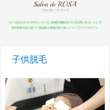
内
容
を
ス
ホーム
SALON de ROSAについて
ご挨拶
店舗案内
ブログ
お問い合せ
ショップ
キ
特定商取引法に基づく表記
個人情報の取り扱いについて
マイアカウント
ッ
プ
子供脱毛
キ
ッ
ズ
脱
毛
は