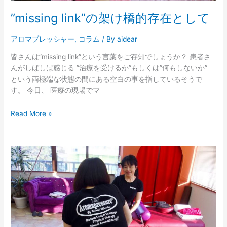
”missing link”の架け橋的存在として
アロマプレッシャー
,
コラム
/ By
aidear
皆さんは”missing link”という言葉をご存知でしょうか？ 患者さ
んがしばしば感じる ”治療を受けるか”もしくは”何もしないか”
という両極端な状態の間にある空白の事を指しているそうで
す。 今日、 医療の現場でマ
Read More »
ア
ロ
マ
プ
レ
ッ
シ