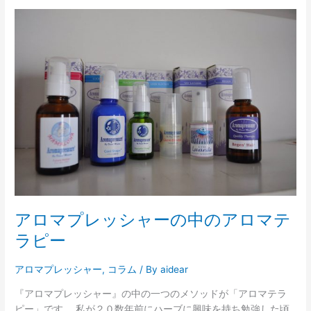
ア
ロ
マ
プ
レ
ッ
シ
ャ
ー
の
中
の
ア
ロ
アロマプレッシャーの中のアロマテ
マ
ラピー
テ
ラ
アロマプレッシャー
,
コラム
/ By
aidear
ピ
ー
『アロマプレッシャー』の中の一つのメソッドが「アロマテラ
ピー」です。 私が２０数年前にハーブに興味を持ち勉強した頃