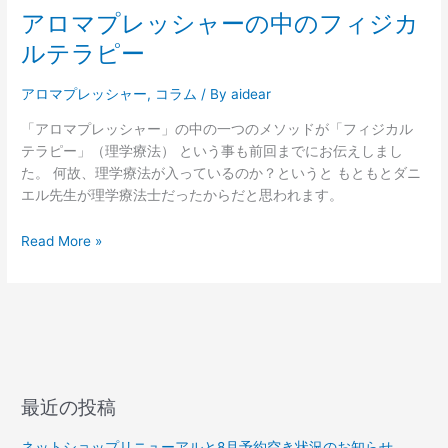
アロマプレッシャーの中のフィジカ
ジ
カ
ルテラピー
ル
テ
アロマプレッシャー
,
コラム
/ By
aidear
ラ
「アロマプレッシャー」の中の一つのメソッドが「フィジカル
ピ
テラピー」（理学療法） という事も前回までにお伝えしまし
ー
た。 何故、理学療法が入っているのか？というと もともとダニ
エル先生が理学療法士だったからだと思われます。
Read More »
最近の投稿
ネットショップリニューアルと8月予約空き状況のお知らせ