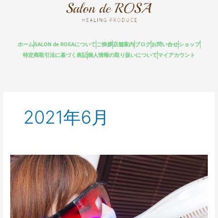
内
容
を
ス
ホーム
SALON de ROSAについて
ご挨拶
店舗案内
ブログ
お問い合せ
ショップ
キ
特定商取引法に基づく表記
個人情報の取り扱いについて
マイアカウント
ッ
プ
2021年6月
リ
ニ
ュ
ー
ア
ル