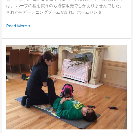
は、 ハーブの種を買うのも通信販売でしかありませんでした。
それからガーデニングブームが訪れ、ホームセンタ
Read More »
ア
ロ
マ
プ
レ
ッ
シ
ャ
ー
の
中
の
フ
ィ