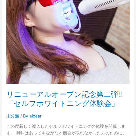
オ
ー
プ
ン
記
念
第
二
弾‼
「セ
ル
フ
ホ
ワ
リニューアルオープン記念第二弾‼
イ
「セルフホワイトニング体験会」
ト
ニ
未分類
/ By
aidear
ン
グ
この度新しく導入したセルフホワイトニングの体験を開催しま
体
す。 興味はあってもなかなか機会が取れなかった方のために、