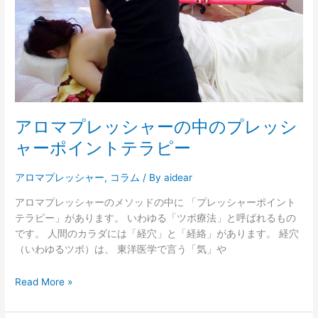
ャ
ー
の
中
の
プ
レ
ッ
アロマプレッシャーの中のプレッシ
シ
ャ
ャーポイントテラピー
ー
ポ
アロマプレッシャー
,
コラム
/ By
aidear
イ
アロマプレッシャーのメソッドの中に 「プレッシャーポイント
ン
テラピー」があります。 いわゆる「ツボ療法」と呼ばれるもの
ト
です。 人間のカラダには「経穴」と「経絡」があります。 経穴
テ
（いわゆるツボ）は、 東洋医学で言う「気」や
ラ
ピ
Read More »
ー