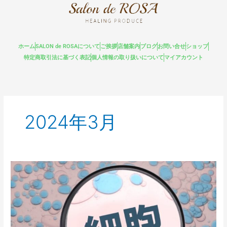
内
容
を
ス
ホーム
SALON de ROSAについて
ご挨拶
店舗案内
ブログ
お問い合せ
ショップ
キ
特定商取引法に基づく表記
個人情報の取り扱いについて
マイアカウント
ッ
プ
2024年3月
幹
細
胞
コ
ス
メ