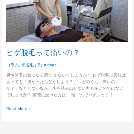
痛
い
の？
ヒゲ脱毛って痛いの？
コラム
,
光脱毛
/ By
aidear
男性諸君の気になる所では ないでしょうか？ ヒゲ脱毛に興味は
あっても「痛かったらどうしよう？」「どのくらい痛いの
か？」などとなかなか一歩を踏み出せない方も多いのではない
でしょうか？ 実際に受けた方は 「輪ゴムでパチンと […]
Read More »