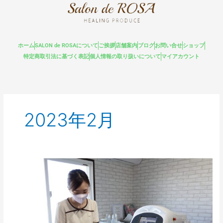
内
容
を
ス
ホーム
SALON de ROSAについて
ご挨拶
店舗案内
ブログ
お問い合せ
ショップ
キ
特定商取引法に基づく表記
個人情報の取り扱いについて
マイアカウント
ッ
プ
2023年2月
ヒ
ゲ
脱
毛
っ
て