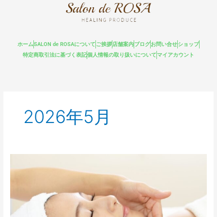
内
容
を
ス
ホーム
SALON de ROSAについて
ご挨拶
店舗案内
ブログ
お問い合せ
ショップ
キ
特定商取引法に基づく表記
個人情報の取り扱いについて
マイアカウント
ッ
プ
2026年5月
ク
リ
ス
テ
ィ
ー