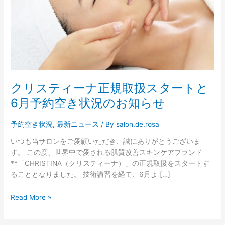
ナ
正
規
取
扱
ス
タ
ー
クリスティーナ正規取扱スタートと
ト
6月予約空き状況のお知らせ
と
6
予約空き状況
,
最新ニュース
/ By
salon.de.rosa
月
予
いつも当サロンをご愛顧いただき、誠にありがとうございま
約
す。 この度、世界中で愛される肌質改善スキンケアブランド
空
**「CHRISTINA（クリスティーナ）」の正規取扱をスタートす
き
ることとなりました。 技術講習を経て、6月よ […]
状
況
Read More »
の
お