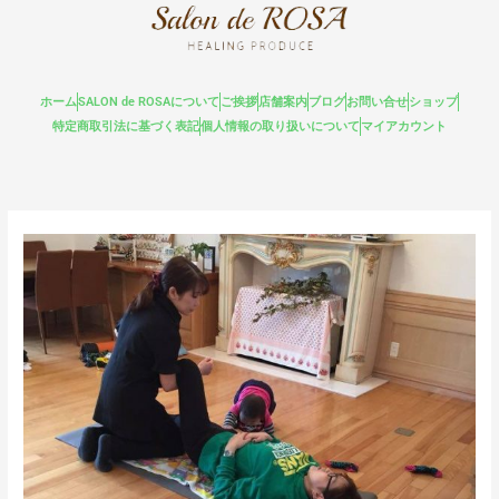
内
容
を
ス
ホーム
SALON de ROSAについて
ご挨拶
店舗案内
ブログ
お問い合せ
ショップ
キ
特定商取引法に基づく表記
個人情報の取り扱いについて
マイアカウント
ッ
プ