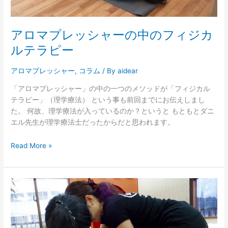
フ
ィ
アロマプレッシャーの中のフィジカ
ジ
カ
ルテラピー
ル
テ
アロマプレッシャー
,
コラム
/ By
aidear
ラ
「アロマプレッシャー」の中の一つのメソッドが「フィジカル
ピ
テラピー」（理学療法） という事も前回までにお伝えしまし
ー
た。 何故、理学療法が入っているのか？というと もともとダニ
エル先生が理学療法士だったからだと思われます。
Read More »
モ
ダ
ン
リ
ン