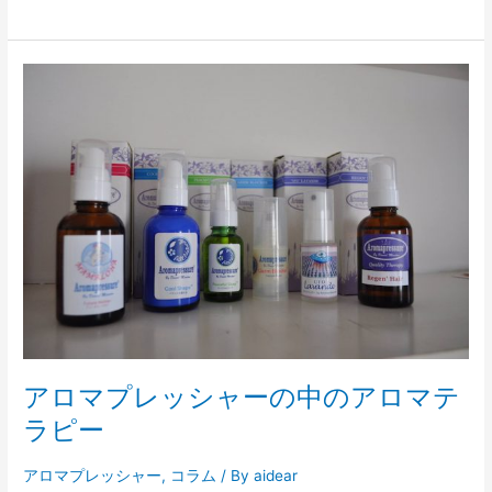
ア
ロ
マ
プ
レ
ッ
シ
ャ
ー
の
中
の
ア
ロ
アロマプレッシャーの中のアロマテ
マ
ラピー
テ
ラ
アロマプレッシャー
,
コラム
/ By
aidear
ピ