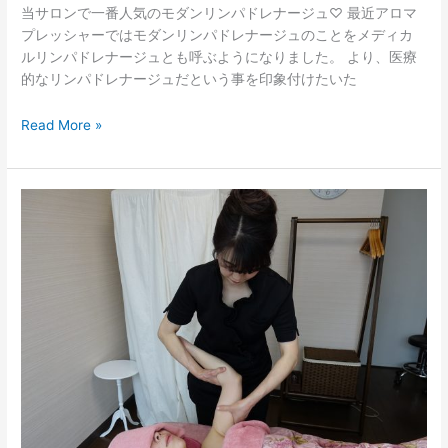
当サロンで一番人気のモダンリンパドレナージュ♡ 最近アロマ
プレッシャーではモダンリンパドレナージュのことをメディカ
ルリンパドレナージュとも呼ぶようになりました。 より、医療
的なリンパドレナージュだという事を印象付けたいた
Read More »
”missing
link”の
架
け
橋
的
存
在
と
し
て