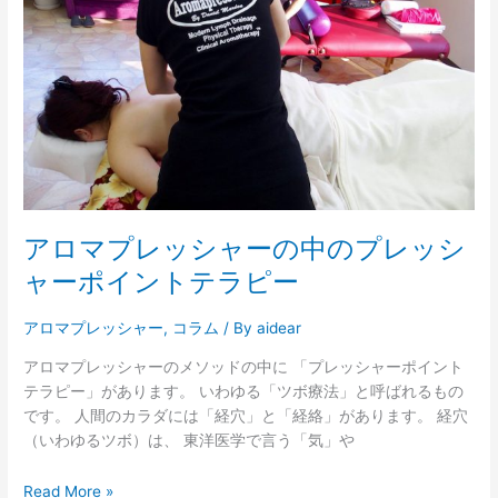
ッ
シ
ャ
ー
の
中
の
プ
レ
ッ
アロマプレッシャーの中のプレッシ
シ
ャ
ャーポイントテラピー
ー
ポ
アロマプレッシャー
,
コラム
/ By
aidear
イ
アロマプレッシャーのメソッドの中に 「プレッシャーポイント
ン
テラピー」があります。 いわゆる「ツボ療法」と呼ばれるもの
ト
です。 人間のカラダには「経穴」と「経絡」があります。 経穴
テ
（いわゆるツボ）は、 東洋医学で言う「気」や
ラ
ピ
Read More »
ー