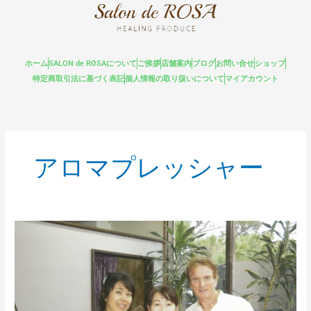
内
容
を
ス
ホーム
SALON de ROSAについて
ご挨拶
店舗案内
ブログ
お問い合せ
ショップ
キ
特定商取引法に基づく表記
個人情報の取り扱いについて
マイアカウント
ッ
プ
アロマプレッシャー
リ
ン
パ
ド
レ
ナ