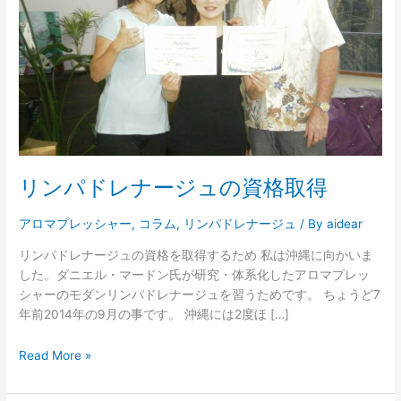
ー
ジ
ュ
の
資
格
取
得
リンパドレナージュの資格取得
アロマプレッシャー
,
コラム
,
リンパドレナージュ
/ By
aidear
リンパドレナージュの資格を取得するため 私は沖縄に向かいま
した。ダニエル・マードン氏が研究・体系化したアロマプレッ
シャーのモダンリンパドレナージュを習うためです。 ちょうど7
年前2014年の9月の事です。 沖縄には2度ほ […]
Read More »