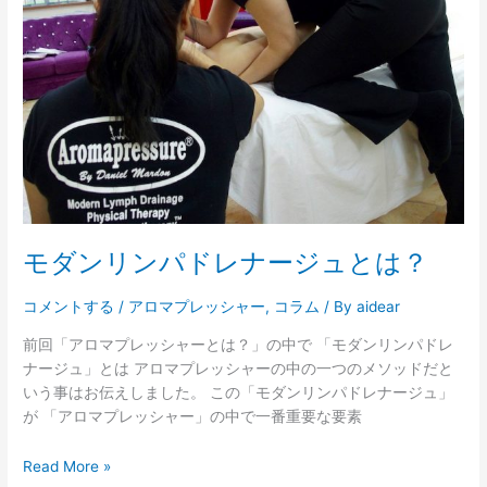
パ
ド
レ
ナ
ー
ジ
ュ
と
は？
モダンリンパドレナージュとは？
コメントする
/
アロマプレッシャー
,
コラム
/ By
aidear
前回「アロマプレッシャーとは？」の中で 「モダンリンパドレ
ナージュ」とは アロマプレッシャーの中の一つのメソッドだと
いう事はお伝えしました。 この「モダンリンパドレナージュ」
が 「アロマプレッシャー」の中で一番重要な要素
Read More »