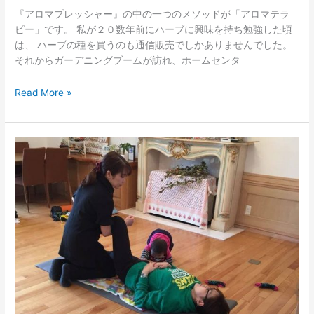
ー
『アロマプレッシャー』の中の一つのメソッドが「アロマテラ
ピー」です。 私が２０数年前にハーブに興味を持ち勉強した頃
は、 ハーブの種を買うのも通信販売でしかありませんでした。
それからガーデニングブームが訪れ、ホームセンタ
Read More »
ア
ロ
マ
プ
レ
ッ
シ
ャ
ー
の
中
の