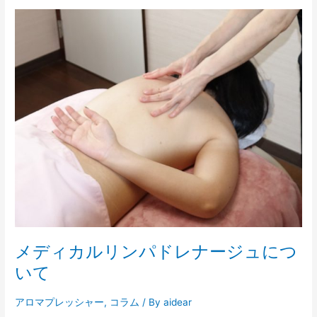
メ
デ
ィ
カ
ル
リ
ン
パ
ド
レ
ナ
ー
ジ
ュ
に
メディカルリンパドレナージュにつ
つ
い
いて
て
アロマプレッシャー
,
コラム
/ By
aidear