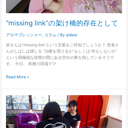
”missing link”の架け橋的存在として
アロマプレッシャー
,
コラム
/ By
aidear
皆さんは”missing link”という言葉をご存知でしょうか？ 患者さ
んがしばしば感じる ”治療を受けるか”もしくは”何もしないか”
という両極端な状態の間にある空白の事を指しているそうで
す。 今日、 医療の現場でマ
Read More »
ア
ロ
マ
プ
レ