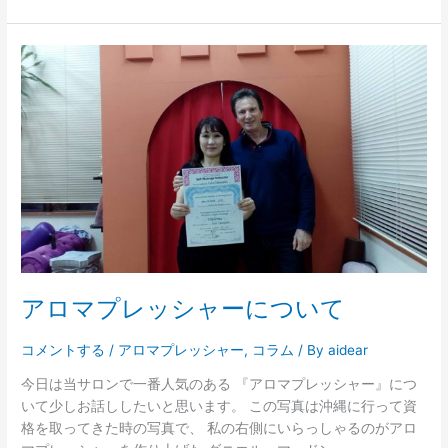
ア
ロ
マ
プ
レ
ッ
シ
ャ
ー
に
つ
い
アロマプレッシャーについて
て
コメントする
/
アロマプレッシャー
,
コラム
/ By
aidear
今日は当サロンで一番人気のある 『アロマプレッシャー』につ
いて少しお話ししたいと思います。 この写真は沖縄に行って資
格を取ってきた時の写真で、 私の右側にいらっしゃるのがアロ