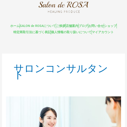
内
容
を
ス
ホーム
SALON de ROSAについて
ご挨拶
店舗案内
ブログ
お問い合せ
ショップ
キ
特定商取引法に基づく表記
個人情報の取り扱いについて
マイアカウント
ッ
プ
サロンコンサルタン
ト
サ
ロ
ン
ブ
ラ