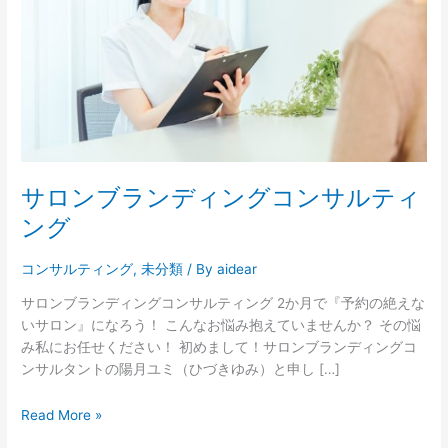
ン
デ
ィ
ン
グ
コ
ン
サ
ル
サロンブランディングコンサルティ
テ
ング
ィ
ン
コンサルティング
,
未分類
/ By
aidear
グ
サロンブランディングコンサルティング 2か月で『予約の絶えな
いサロン』になろう！ こんなお悩み抱えていませんか？ その悩
み私にお任せください！ 初めまして！サロンブランディングコ
ンサルタントの陽月ユミ（ひづきゆみ）と申し […]
Read More »