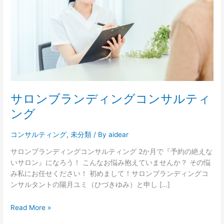
ン
デ
ィ
ン
グ
コ
ン
サ
ル
サロンブランディングコンサルティ
テ
ング
ィ
ン
コンサルティング
,
未分類
/ By
aidear
グ
サロンブランディングコンサルティング 2か月で『予約の絶えな
いサロン』になろう！ こんなお悩み抱えていませんか？ その悩
み私にお任せください！ 初めまして！サロンブランディングコ
ンサルタントの陽月ユミ（ひづきゆみ）と申し […]
Read More »