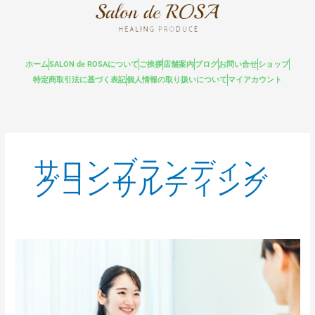
内
容
を
ス
ホーム
SALON de ROSAについて
ご挨拶
店舗案内
ブログ
お問い合せ
ショップ
キ
特定商取引法に基づく表記
個人情報の取り扱いについて
マイアカウント
ッ
プ
サロンブランディン
グコンサルティング
サ
ロ
ン
ブ
ラ