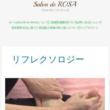
内
容
を
ス
ホーム
SALON de ROSAについて
ご挨拶
店舗案内
ブログ
お問い合せ
ショップ
キ
特定商取引法に基づく表記
個人情報の取り扱いについて
マイアカウント
ッ
プ
リフレクソロジー
フ
ッ
ト
セ
ラ
ピ