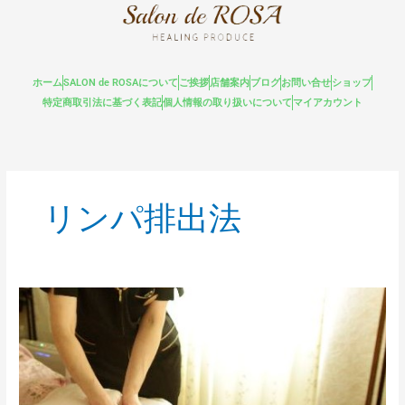
内
容
を
ス
ホーム
SALON de ROSAについて
ご挨拶
店舗案内
ブログ
お問い合せ
ショップ
キ
特定商取引法に基づく表記
個人情報の取り扱いについて
マイアカウント
ッ
プ
リンパ排出法
リ
ン
パ
ド
レ
ナ