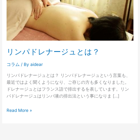
ー
ジ
ュ
と
は？
リンパドレナージュとは？
コラム
/ By
aidear
リンパドレナージュとは？ リンパドレナージュという言葉も、
最近ではよく聞くようになり、ご存じの方も多くなりました。
ドレナージュとはフランス語で排出するを表しています。リン
パドレナージュはリンパ液の排出法という事になりま […]
Read More »