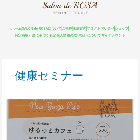
内
容
を
ス
ホーム
SALON de ROSAについて
ご挨拶
店舗案内
ブログ
お問い合せ
ショップ
キ
特定商取引法に基づく表記
個人情報の取り扱いについて
マイアカウント
ッ
プ
健康セミナー
健
康
セ
ミ
ナ
ー