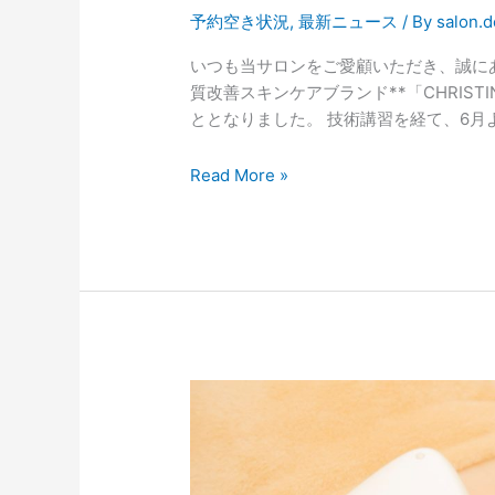
状
予約空き状況
,
最新ニュース
/ By
salon.d
況
いつも当サロンをご愛顧いただき、誠に
の
質改善スキンケアブランド**「CHRIS
お
ととなりました。 技術講習を経て、6月
知
ら
Read More »
せ
5
月
予
約