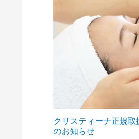
テ
ィ
ー
ナ
正
規
取
扱
ス
タ
ー
ト
と
6
月
予
クリスティーナ正規取
約
空
のお知らせ
き