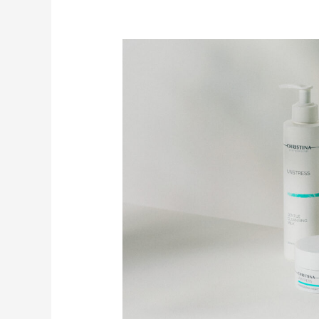
ネ
ッ
ト
シ
ョ
ッ
プ
リ
ニ
ュ
ー
ア
ル
と
8
月