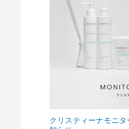
空
き
状
況
の
お
知
ら
せ
クリスティーナモニタ