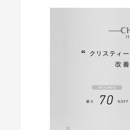
ク
リ
ス
テ
ィ
ー
ナ
モ
ニ
タ
ー
募
集
と
７
月
予
約