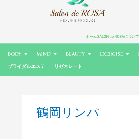
内
容
を
ス
キ
ホーム
SALON de ROSAについて
ッ
プ
BODY
MIND
BEAUTY
EXERCISE
ブライダルエステ
リゼネレート
鶴岡リンパ