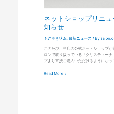
予
約
空
ネットショップリニュ
き
状
知らせ
況
の
予約空き状況
,
最新ニュース
/ By
salon.d
お
このたび、当店の公式ネットショップが
知
ロンで取り扱っている「クリスティーナ（
ら
プより直接ご購入いただけるようになってお
せ
Read More »