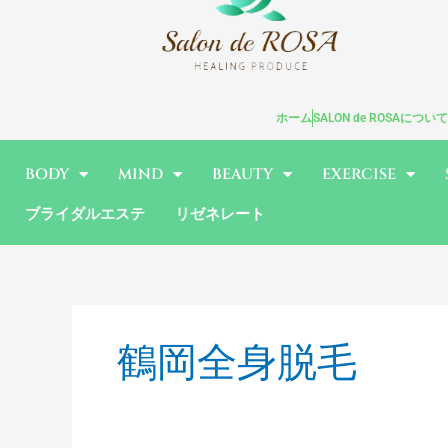
内
容
を
ス
キ
ホーム
SALON de ROSAについて
ッ
プ
BODY
MIND
BEAUTY
EXERCISE
ブライダルエステ
リゼネレート
鶴岡全身脱毛