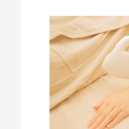
光
脱
毛
の
原
理