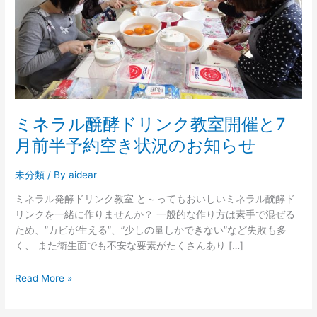
ド
リ
ン
ク
教
室
開
催
ミネラル醗酵ドリンク教室開催と7
と
月前半予約空き状況のお知らせ
7
月
未分類
/ By
aidear
前
半
ミネラル発酵ドリンク教室 と～ってもおいしいミネラル醗酵ド
予
リンクを一緒に作りませんか？ 一般的な作り方は素手で混ぜる
約
ため、”カビが生える”、”少しの量しかできない”など失敗も多
空
く、 また衛生面でも不安な要素がたくさんあり […]
き
状
Read More »
況
の