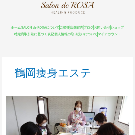
内
容
を
ス
ホーム
SALON de ROSAについて
ご挨拶
店舗案内
ブログ
お問い合せ
ショップ
キ
特定商取引法に基づく表記
個人情報の取り扱いについて
マイアカウント
ッ
プ
鶴岡痩身エステ
ミ
ネ
ラ
ル
醗
酵