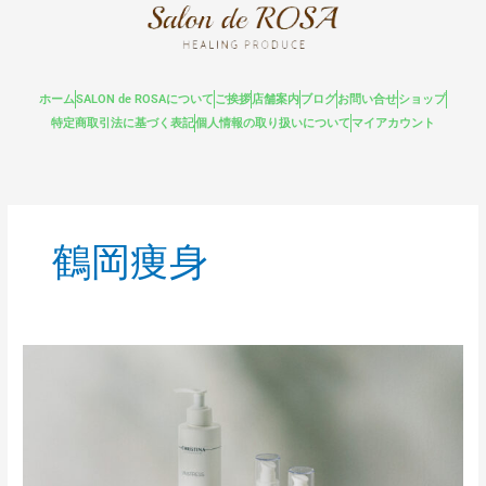
内
容
を
ス
ホーム
SALON de ROSAについて
ご挨拶
店舗案内
ブログ
お問い合せ
ショップ
キ
特定商取引法に基づく表記
個人情報の取り扱いについて
マイアカウント
ッ
プ
鶴岡痩身
ネ
ッ
ト
シ
ョ
ッ