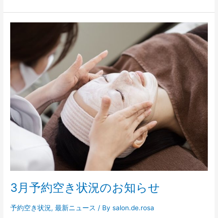
3
月
予
約
空
き
状
況
の
お
知
ら
せ
3月予約空き状況のお知らせ
予約空き状況
,
最新ニュース
/ By
salon.de.rosa