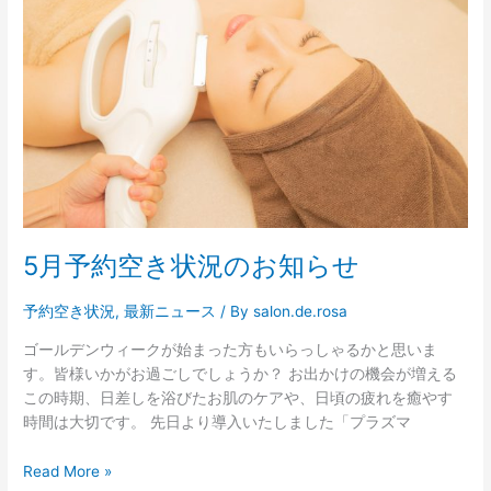
約
空
き
状
況
の
お
知
ら
せ
5月予約空き状況のお知らせ
予約空き状況
,
最新ニュース
/ By
salon.de.rosa
ゴールデンウィークが始まった方もいらっしゃるかと思いま
す。皆様いかがお過ごしでしょうか？ お出かけの機会が増える
この時期、日差しを浴びたお肌のケアや、日頃の疲れを癒やす
時間は大切です。 先日より導入いたしました「プラズマ
Read More »