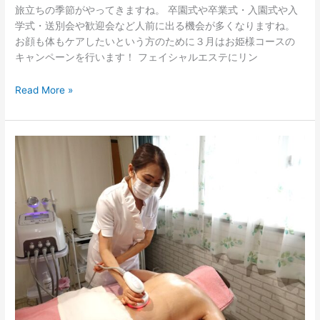
旅立ちの季節がやってきますね。 卒園式や卒業式・入園式や入
学式・送別会や歓迎会など人前に出る機会が多くなりますね。
お顔も体もケアしたいという方のために３月はお姫様コースの
キャンペーンを行います！ フェイシャルエステにリン
Read More »
2
月
予
約
空
き
状
況
の
お
知
ら