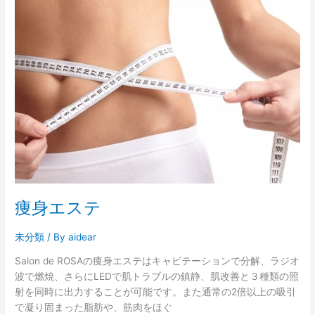
痩
知
身
ら
エ
せ
ス
テ
痩身エステ
未分類
/ By
aidear
Salon de ROSAの痩身エステはキャビテーションで分解、ラジオ
波で燃焼、さらにLEDで肌トラブルの鎮静、肌改善と３種類の照
射を同時に出力することが可能です。また通常の2倍以上の吸引
で凝り固まった脂肪や、筋肉をほぐ