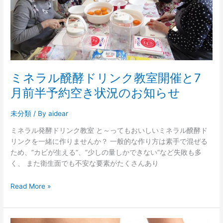
リ
ン
ク
教
室
開
催
ミネラル醗酵ドリンク教室開催と7
と
月前半予約空き状況のお知らせ
7
月
未分類
/ By
aidear
前
半
ミネラル発酵ドリンク教室 と～ってもおいしいミネラル醗酵ド
予
リンクを一緒に作りませんか？ 一般的な作り方は素手で混ぜる
約
ため、”カビが生える”、”少しの量しかできない”など失敗も多
空
く、 また衛生面でも不安な要素がたくさんあり
き
状
Read More »
況
の
お