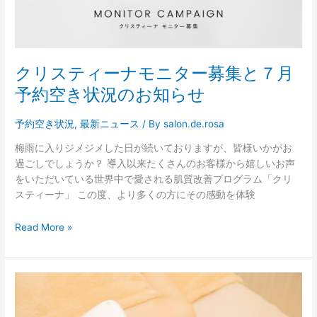
状
況
の
お
クリスティーナモニター募集と７月
知
ら
予約空き状況のお知らせ
せ
予約空き状況
,
最新ニュース
/ By
salon.de.rosa
梅雨に入りジメジメした日が続いておりますが、皆様いかがお
過ごしでしょうか？ 導入以来たくさんのお客様から嬉しいお声
をいただいている世界中で愛される肌質改善プログラム「クリ
スティーナ」 この度、より多くの方にその感動を体験
Read More »
5
月
予