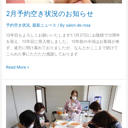
せ
2月予約空き状況のお知らせ
予約空き状況
,
最新ニュース
/ By
salon.de.rosa
13年目もよろしくお願いいたします‼ 1月27日にお陰様で12周年
を迎え、13年目に突入致しました。 12年前の今頃はお客様が来
ず、途方に明け暮れておりましたが、なんとかここまで続けて
こられた事にただただ感謝しております
Read More »
ミ
ネ
ラ
ル
醗
酵
ド