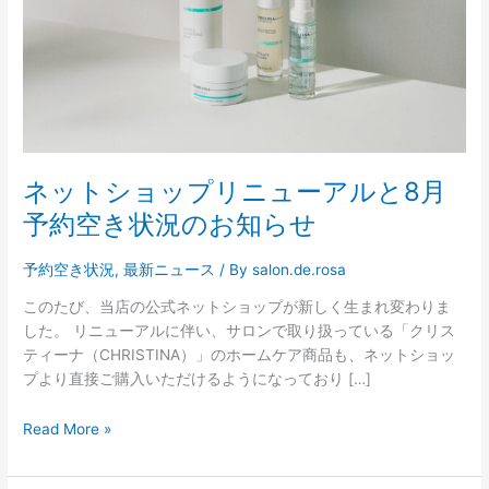
プ
リ
ニ
ュ
ー
ア
ル
と
ネットショップリニューアルと8月
8
予約空き状況のお知らせ
月
予
予約空き状況
,
最新ニュース
/ By
salon.de.rosa
約
空
このたび、当店の公式ネットショップが新しく生まれ変わりま
き
した。 リニューアルに伴い、サロンで取り扱っている「クリス
状
ティーナ（CHRISTINA）」のホームケア商品も、ネットショッ
況
プより直接ご購入いただけるようになっており […]
の
お
Read More »
知
ら