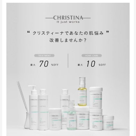
せ
ク
リ
ス
テ
ィ
ー
ナ
モ
ニ
タ
ー
募
集
と
７
月
予
約
空
き