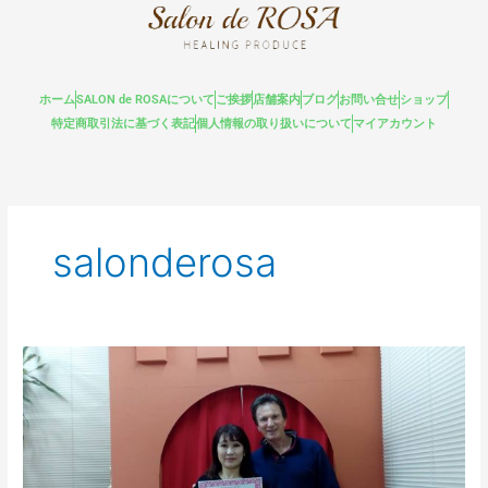
内
容
を
ス
ホーム
SALON de ROSAについて
ご挨拶
店舗案内
ブログ
お問い合せ
ショップ
キ
特定商取引法に基づく表記
個人情報の取り扱いについて
マイアカウント
ッ
プ
salonderosa
ア
ロ
マ
プ
レ
ッ