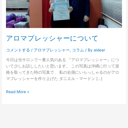
シ
ャ
ー
に
つ
い
アロマプレッシャーについて
て
コメントする
/
アロマプレッシャー
,
コラム
/ By
aidear
今日は当サロンで一番人気のある 『アロマプレッシャー』につ
いて少しお話ししたいと思います。 この写真は沖縄に行って資
格を取ってきた時の写真で、 私の右側にいらっしゃるのがアロ
マプレッシャーを作り上げた ダニエル・マードン […]
Read More »