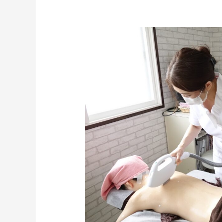
『THR
方
式』
っ
て
何？