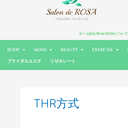
内
容
を
ス
キ
ホーム
SALON de ROSAについて
ッ
プ
BODY
MIND
BEAUTY
EXERCISE
ブライダルエステ
リゼネレート
THR方式